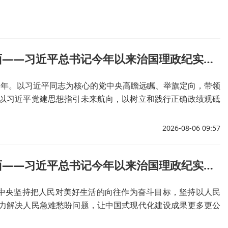
奋力开创中国式现代化建设新局面——习近平总书记今年以来治国理政纪实丨砥砺初心使命 把党建设得更加坚强有力
5周年。以习近平同志为核心的党中央高瞻远瞩、举旗定向，带领
以习近平党建思想指引未来航向，以树立和践行正确政绩观砥
年大党在革命性锻造中更加坚强有力。
2026-08-06 09:57
奋力开创中国式现代化建设新局面——习近平总书记今年以来治国理政纪实丨把老百姓关切的事一件一件办好
党中央坚持把人民对美好生活的向往作为奋斗目标，坚持以人民
力解决人民急难愁盼问题，让中国式现代化建设成果更多更公