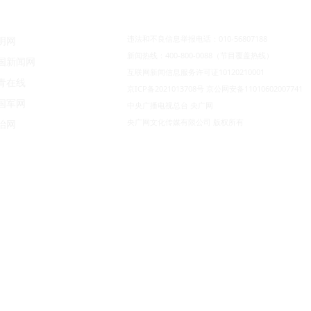
违法和不良信息举报电话：010-56807188
明网
新闻热线：400-800-0088（节目覆盖热线）
国新闻网
互联网新闻信息服务许可证10120210001
青在线
京ICP备2021013708号
京公网安备11010602007741
国军网
中央广播电视总台 央广网
央广网文化传媒有限公司 版权所有
治网