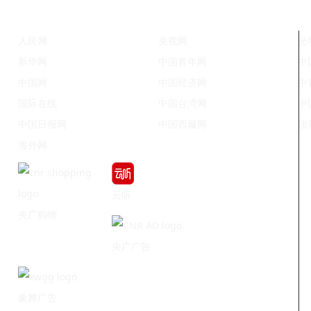
人民网
央视网
光
新华网
中国青年网
中
中国网
中国经济网
中
国际在线
中国台湾网
中
中国日报网
中国西藏网
法
海外网
云听
央广购物
央广广告
象舞广告