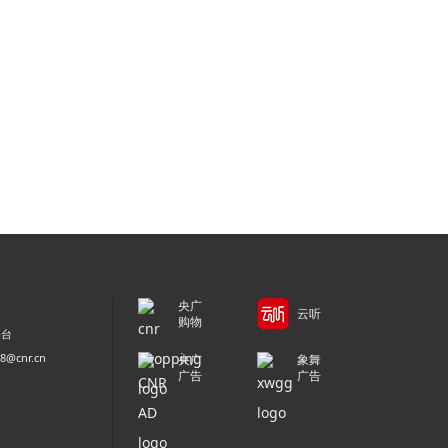
央广
云听
购物
平台
@cnr.cn
央广
象舞
广告
广告