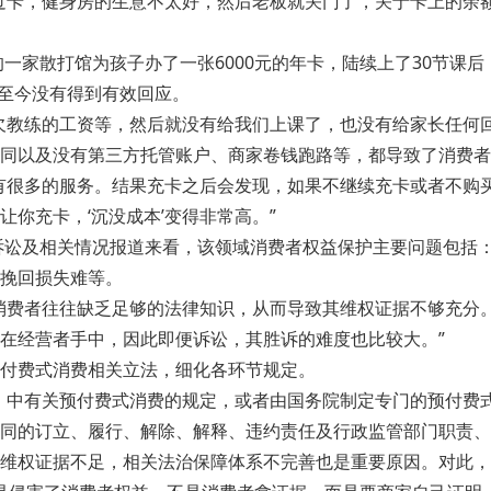
过卡，健身房的生意不太好，然后老板就关门了，关于卡上的余
一家散打馆为孩子办了一张6000元的年卡，陆续上了30节课后
权至今没有得到有效回应。
欠教练的工资等，然后就没有给我们上课了，也没有给家长任何回
同以及没有第三方托管账户、商家卷钱跑路等，都导致了消费者
有很多的服务。结果充卡之后会发现，如果不继续充卡或者不购
你充卡，‘沉没成本’变得非常高。”
、诉讼及相关情况报道来看，该领域消费者权益保护主要问题包括
挽回损失难等。
消费者往往缺乏足够的法律知识，从而导致其维权证据不够充分
在经营者手中，因此即便诉讼，其胜诉的难度也比较大。”
付费式消费相关立法，细化各环节规定。
》中有关预付费式消费的规定，或者由国务院制定专门的预付费
同的订立、履行、解除、解释、违约责任及行政监管部门职责、
维权证据不足，相关法治保障体系不完善也是重要原因。对此，