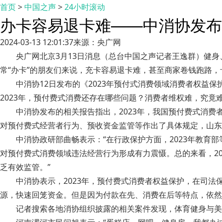
首页
>
中国之声
>
24小时滚动
办卡容易退卡难——中消协发布
2024-03-13 12:01:37
来源：央广网
央广网北京3月13日消息（总台中国之声记者王逸群）健
常“办卡”的朋友们来说，充卡容易退卡难，甚至商家卷钱跑路
中消协12日发布的《2023年预付式消费领域消费者权益
2023年，预付费式消费还存在哪些问题？消费者维权难，究竟
中消协发布的相关报告指出，2023年，我国预付费式消
对预付费式经营者行为、预收资金监管等作出了具体规定，山东
中消协政研部曲畅表示：“在行政保护方面，2023年教
对预付费式消费领域违法经营行为形成有力震慑。总的来看，2
乏有效监管。”
中消协表示，2023年，预付费式消费者权益保护，在司
源，快速回笼资金。但是因为付款在先、消费在后等特点，依然
记者搜索各地消协组织披露的相关案件发现，体育健身与美