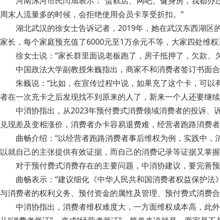
河南漯河市民闫旭表示：“蛋糕店、网吧、健身房，我都办
周末人流量多的时候，会拒绝使用会员卡享受折扣。”
湖北武汉的徐女士告诉记者，2019年，她在武汉东西湖区的
家长，每个家庭预充值了6000元至1万余元不等，大家四处维
徐女士说：“家长群里面说老板跑了，房子抵押了，欠款、
中国政法大学副教授朱巍指出，商家不和消费者签订书面合
朱巍说：“比如，在宣传过程中说，如果充了这个卡，可以
者在一次充卡之后发现找不到原来的人了，新来一个人还要继续让
中消协指出，从2023年预付费式消费领域消费者的投诉
兑现差及变相涨价，消费者办卡容易退费难，经营者跑路消费者
曲畅介绍：“以经营者跑路消费者事后维权为例，实践中，
以就自己的主张提供有效证据，而自己的消费记录等证据又掌握
对于预付费式消费存在的主要问题，中消协建议，要完善预
曲畅表示：“建议细化《中华人民共和国消费者权益保护法
与消费者的权利义务、预付资金的属性及管理、预付费式消费合
中消协指出，消费者维权难度大，一方面维权成本高，此外