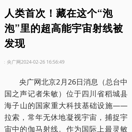
人类首次！藏在这个“泡
泡”里的超高能宇宙射线被
发现
源：央广网
2024-02-26 16:56:49
央广网北京2月26日消息（总台中
国之声记者朱敏）位于四川省稻城县
海子山的国家重大科技基础设施——
拉索，常年无休地凝视宇宙，捕捉宇
宙中的伽马射线。作为国际上最灵敏