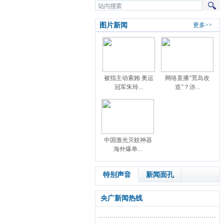
图片新闻
更多>>
被指主动索贿 奥运
网络直播“荒岛改
冠军朱玲...
造”？涉...
中国激光灭蚊神器
海外爆单...
特别声音
新闻面孔
央广新闻热线