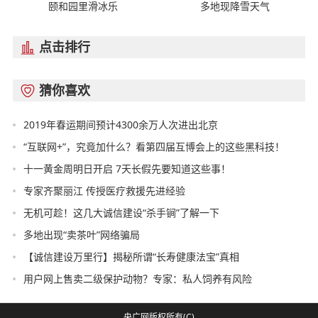
颐和园里滑冰乐
多地现降雪天气
点击排行

猜你喜欢

2019年春运期间预计4300余万人次进出北京
“互联网+”，究竟加什么？看第四届互博会上的这些黑科技！
十一黄金周明日开启 7天长假先要知道这些事！
专家齐聚丽江 传授医疗救援先进经验
无机可趁！这几大诚信建设“杀手锏”了解一下
多地出现“卖茶叶”网络骗局
【诚信建设万里行】揭秘所谓“长寿健康法宝”真相
用户网上售卖二级保护动物？专家：私人饲养有风险
央广网版权所有(C)