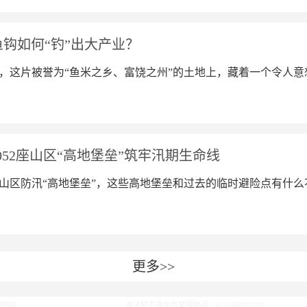
钩如何“钓”出大产业？
，这片被誉为“鱼米之乡、富饶之州”的土地上，藏着一个令人意
052座山区“高地堡垒”筑牢汛期生命线
2座山区防汛“高地堡垒”，这些高地堡垒和过去的临时避险点有什
更多>>
违法和不良信息举报电话：010-56807188
明网