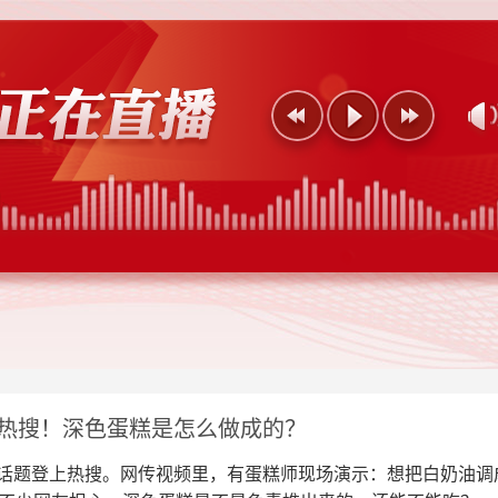
上热搜！深色蛋糕是怎么做成的？
的话题登上热搜。网传视频里，有蛋糕师现场演示：想把白奶油