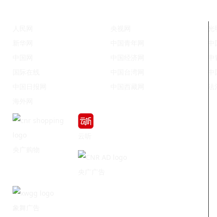
人民网
央视网
光
新华网
中国青年网
中
中国网
中国经济网
中
国际在线
中国台湾网
中
中国日报网
中国西藏网
法
海外网
云听
央广购物
央广广告
象舞广告