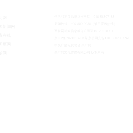
违法和不良信息举报电话：010-56807188
明网
新闻热线：400-800-0088（节目覆盖热线）
国新闻网
互联网新闻信息服务许可证10120210001
青在线
京ICP备2021013708号
京公网安备11010602007741
国军网
中央广播电视总台 央广网
央广网文化传媒有限公司 版权所有
治网