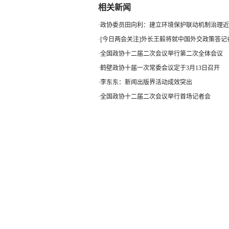
相关新闻
·
政协委员田向利：建立环境保护联动机制治理近..
·
[今日两会关注]外长王毅将就中国外交政策答记
·
全国政协十二届二次会议举行第二次全体会议
·
鹤壁政协十届一次常委会议定于3月13日召开
·
李东东：新闻出版界活动成效突出
·
全国政协十二届二次会议举行首场记者会