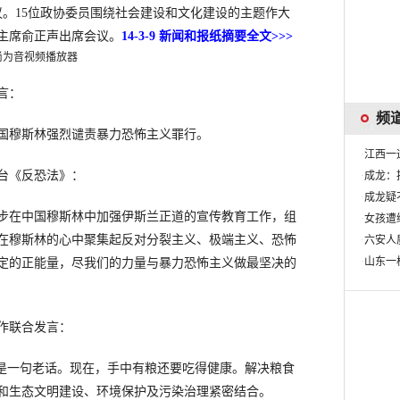
议。15位政协委员围绕社会建设和文化建设的主题作大
主席俞正声出席会议。
14-3-9 新闻和报纸摘要全文>>>
尚为音视频播放器
言：
国穆斯林强烈谴责暴力恐怖主义罪行。
台《反恐法》：
步在中国穆斯林中加强伊斯兰正道的宣传教育工作，组
在穆斯林的心中聚集起反对分裂主义、极端主义、恐怖
定的正能量，尽我们的力量与暴力恐怖主义做最坚决的
作联合发言：
这是一句老话。现在，手中有粮还要吃得健康。解决粮食
和生态文明建设、环境保护及污染治理紧密结合。