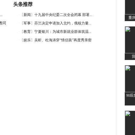
头条推荐
.
者问