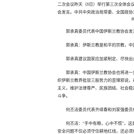
二次会议昨天（8日）举行第三次全体会
会发言。中共中央政治局常委、全国政协
郭承真委员代表中国伊斯兰教协会发
郭承真：伊斯兰教是和平的宗教，中
郭承真建议国家应加紧制定、尽快出
郭承真：中国伊斯兰教协会也将进一
织伊斯兰教界批驳三股势力的歪理邪说，
主义，维护法律尊严、民族团结、社会稳
斗争。
何丕洁委员代表齐续春和刘家强委员
何丕洁：“手中有粮，心中不慌”，
安全问题不仅必须守住耕地红线，还必须