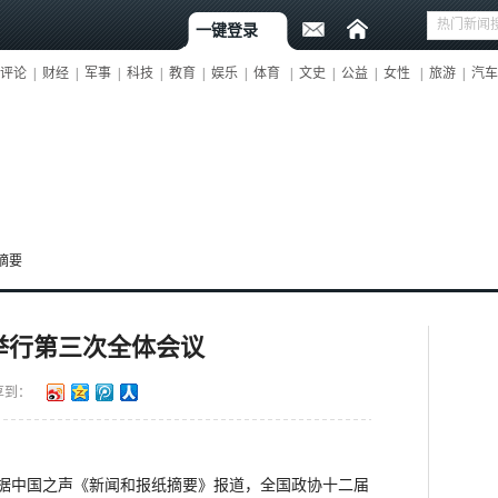
一键登录
评论
|
财经
|
军事
|
科技
|
教育
|
娱乐
|
体育
|
文史
|
公益
|
女性
|
旅游
|
汽车
摘要
举行第三次全体会议
享到：
据中国之声《新闻和报纸摘要》报道，全国政协十二届