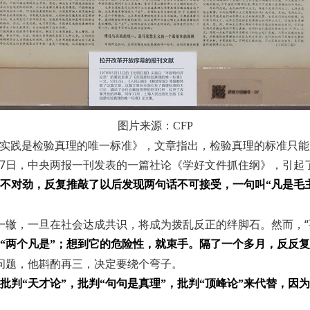
图片来源：CFP
文章《实践是检验真理的唯一标准》，文章指出，检验真理的标准只
2月7日，中央两报一刊发表的一篇社论《学好文件抓住纲》，引起
不对劲，反复推敲了以后发现两句话不可接受，一句叫“凡是毛
出一辙，一旦在社会达成共识，将成为拨乱反正的绊脚石。然而，“
“两个凡是”；想到它的危险性，就束手。隔了一个多月，反反
大问题，他斟酌再三，决定要绕个弯子。
判“天才论”，批判“句句是真理”，批判“顶峰论”来代替，因为