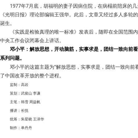
1977年7月底，胡福明的妻子因病住院，在病榻前陪床
《光明日报》理论部编辑王强华。此后，文章又经过多人多轮的
诞生。
《实践是检验真理的唯一标准》发表后，随即在全国范围内引
中央工作会议闭幕会上讲话。
邓小平：解放思想，开动脑筋，实事求是，团结一致向前看
系列问题。
邓小平的这篇主题为“解放思想，实事求是，团结一致向前
了中国改革开放的整个进程。
监制：高岩
策划：武俊山 李谦
主笔：韩雪 周益帆
播讲：长悦
统筹：朱星晓 王泽华
制作：单丹丹