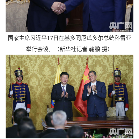
国家主席习近平17日在基多同厄瓜多尔总统科雷亚
举行会谈。（新华社记者 鞠鹏 摄）