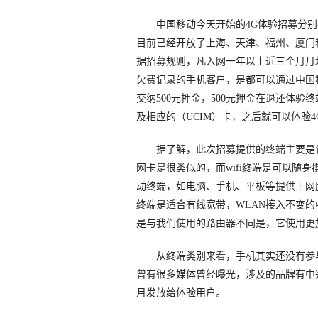
中国移动今天开始的4G体验招募分别在
目前已经开放了上海、天津、福州、厦门
据招募规则，凡入网一年以上近三个月月均
欠费记录的手机客户，是都可以通过中国
交纳500元押金，500元押金在退还体
及相应的（UCIM）卡，之后就可以体验4
据了解，此次招募提供的终端主要是包括数
网卡是很类似的，而wifi终端是可以随身携
动终端，如电脑、手机、平板等提供上网服
终端是适合有线宽带，WLAN接入不变的
是与我们使用的路由器不同是，它使用更
从终端类别来看，手机其实还没有参与
曾有很多媒体曾经曝光，涉及的品牌有中
月发放给体验用户。