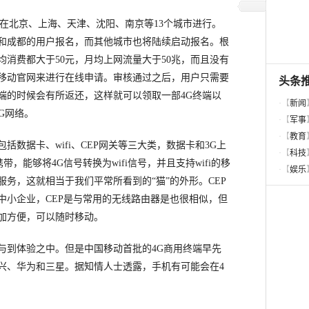
北京、上海、天津、沈阳、南京等13个城市进行。
和成都的用户报名，而其他城市也将陆续启动报名。根
消费都大于50元，月均上网流量大于50兆，而且没有
移动官网来进行在线申请。审核通过之后，用户只需要
验终端的时候会有所返还，这样就可以领取一部4G终端以
G网络。
据卡、wifi、CEP网关等三大类，数据卡和3G上
带，能够将4G信号转换为wifi信号，并且支持wifi的移
务，这就相当于我们平常所看到的“猫”的外形。CEP
中小企业，CEP是与常用的无线路由器是也很相似，但
加方便，可以随时移动。
到体验之中。但是中国移动首批的4G商用终端早先
兴、华为和三星。据知情人士透露，手机有可能会在4