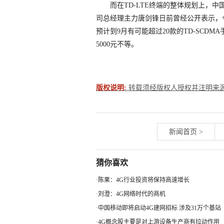
而在TD-LTE终端的整体规划上，中
司总经理主力唐剑锋日前曾经公开表示，今
预计到9月有可能超过20款的TD-SCDMA
5000元不等。
版权说明:
转载须经版权人授权并注明来源。联系
新闻首页
>
猜你喜欢
·
陈果：4G行业投资将保持高速增长
·
刘澄：4G网络时代的商机
·
中国移动即将启动4G建网招标 涉及31万个基站
·
4G概念股主要是对上游设备生产商有拉动作用