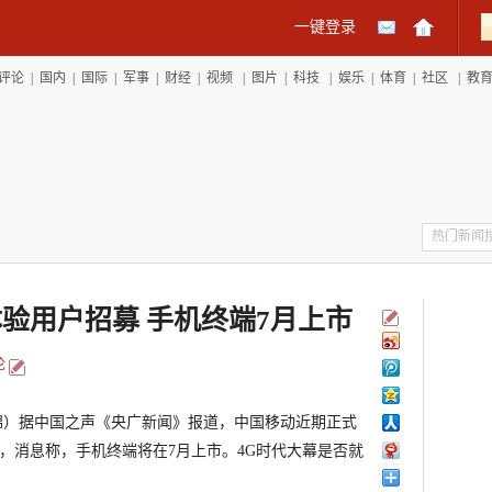
一键登录
评论
|
国内
|
国际
|
军事
|
财经
|
视频
|
图片
|
科技
|
娱乐
|
体育
|
社区
|
教
体验用户招募 手机终端7月上市
论
）据中国之声《央广新闻》报道，中国移动近期正式
时，消息称，手机终端将在7月上市。4G时代大幕是否就