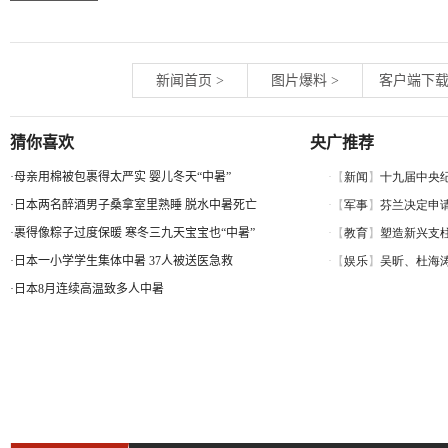
新闻首页
>
图片爆料
>
客户端下
猜你喜欢
央广推荐
·
母亲用棉被包裹得太严实 婴儿冬天“中暑”
·
日本两名醉酒男子桑拿室里熟睡 脱水中暑死亡
·
裹得像粽子过度保暖 寒冬三九天宝宝也“中暑”
·
日本一小学学生集体中暑 37人被送医急救
·
日本8月连续高温致多人中暑