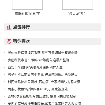
雪雕融化“抽象”美
“烧火龙”迎“...
点击排行

猜你喜欢

老伯未戴假牙误吞香菇 花五万元切掉十厘米小肠
房屋租赁市场：“黑中介”等乱象迎最严整治
西安：“煎饼侠”夫妻九年来的别样人生
男子拒不从前妻房中搬离 被法院强执后两次纵火
村民修路挖出鱼鳞状"石疙瘩" 专家初辨认为恐龙蛋
两条小黄鱼“吃”掉顾客4628元 商家被查处
吉林6岁女孩被校车碾压致死 肇事司机已被控制
泰坦尼克号救援电报曝光:富者尸体带回穷人丢大海