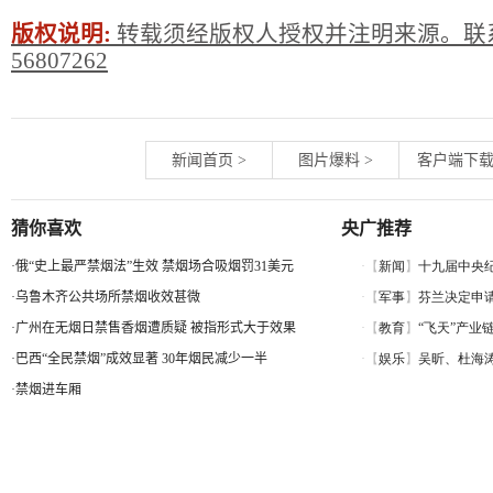
版权说明:
转载须经版权人授权并注明来源。联系
56807262
新闻首页
>
图片爆料
>
客户端下
猜你喜欢
央广推荐
·
俄“史上最严禁烟法”生效 禁烟场合吸烟罚31美元
·
乌鲁木齐公共场所禁烟收效甚微
·
广州在无烟日禁售香烟遭质疑 被指形式大于效果
·
巴西“全民禁烟”成效显著 30年烟民减少一半
·
禁烟进车厢