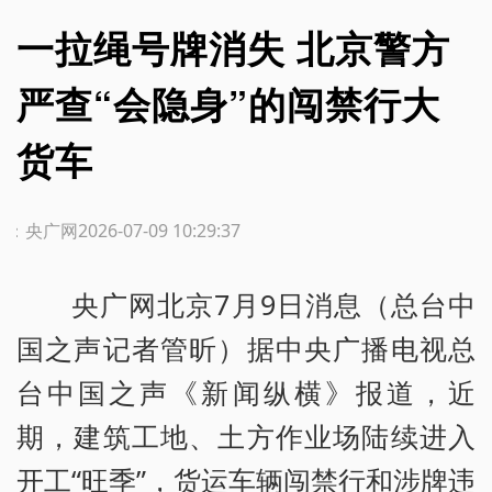
一拉绳号牌消失 北京警方
严查“会隐身”的闯禁行大
货车
源：央广网
2026-07-09 10:29:37
央广网北京7月9日消息（总台中
国之声记者管昕）据中央广播电视总
台中国之声《新闻纵横》报道，近
期，建筑工地、土方作业场陆续进入
开工“旺季”，货运车辆闯禁行和涉牌违