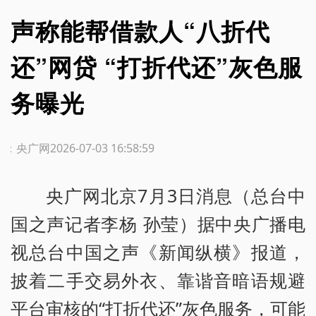
声称能帮借款人“八折代
还”网贷 “打折代还”灰色服
务曝光
源：央广网
2026-07-03 16:58:59
央广网北京7月3日消息（总台中
国之声记者李杨 孙莹）据中央广播电
视总台中国之声《新闻纵横》报道，
披着二手交易外衣、靠谐音暗语规避
平台审核的“打折代还”灰色服务，可能