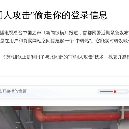
间人攻击”偷走你的登录信息
广播电视总台中国之声《新闻纵横》报道，首都网警近期紧急发布
是在用户和真实网站之间搭建起一个“中转站”。它能实时转发
”。犯罪团伙正是利用了与此同源的“中间人攻击”技术，截获并