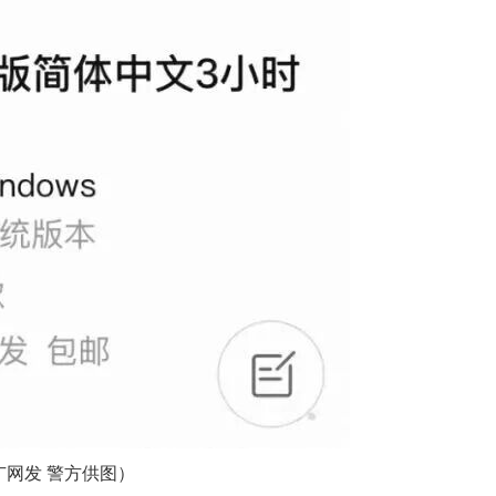
网发 警方供图）