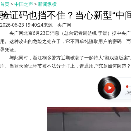
首页
>
中国之声
>
新闻纵横
验证码也挡不住？当心新型“中
2026-06-23 19:40:24
来源：央广网
央广网北京6月23日消息（总台记者周益帆 于晨）据中央
用。这种攻击的危险之处在于，它不再单纯骗取用户的密码，而
录凭证。
与此同时，浙江桐乡警方近期破获了一起特大“游戏盗版案
库。当登录验证环节被不法分子盯上，普通用户究竟如何防范？