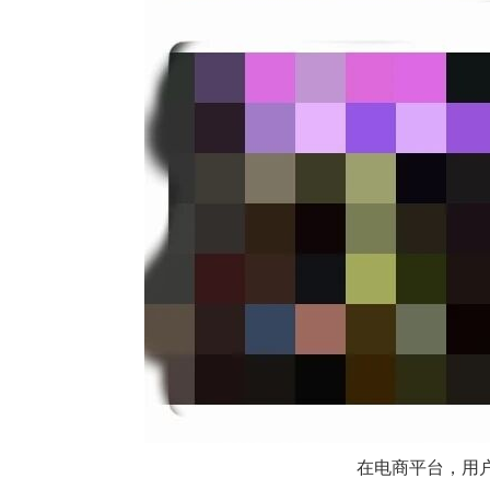
在电商平台，用