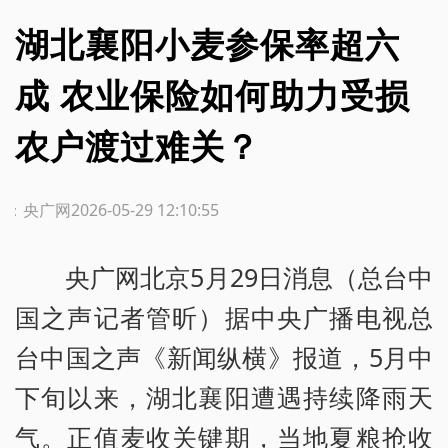
湖北襄阳小麦参保率超六
成 农业保险如何助力受损
农户渡过难关？
源：央广网
2026-05-29 12:10:55
央广网北京5月29日消息（总台中
国之声记者管昕）据中央广播电视总
台中国之声《新闻纵横》报道，5月中
下旬以来，湖北襄阳遭遇持续降雨天
气。正值麦收关键期，当地夏粮抢收