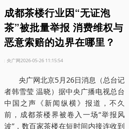
成都茶楼行业因“无证泡
茶”被批量举报 消费维权与
恶意索赔的边界在哪里？
源：央广网
2026-05-26 11:15:54
央广网北京5月26日消息（总台记
者韩雪莹 温晓）据中央广播电视总台
中国之声《新闻纵横》报道，不久
前，成都茶楼界被卷入一场“举报风
波”，数百家茶楼在短时间内接连收到