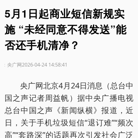
5月1日起商业短信新规实
施 “未经同意不得发送”能
否还手机清净？
源：央广网
2026-04-24 14:58:41
央广网北京4月24日消息（总台中
国之声记者周益帆）据中央广播电视
总台中国之声《新闻纵横》报道，近
日，关于手机垃圾短信“退订难”“频次
高”“套路深”的话题再次引发社会广泛