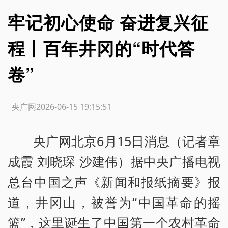
牢记初心使命 奋进复兴征
程丨百年井冈的“时代答
卷”
源：央广网
2026-06-15 19:15:51
央广网北京6月15日消息（记者章
成霞 刘晓琛 沙建伟）据中央广播电视
总台中国之声《新闻和报纸摘要》报
道，井冈山，被誉为“中国革命的摇
篮”，这里诞生了中国第一个农村革命