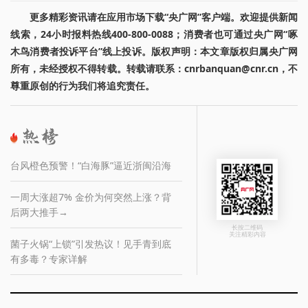
更多精彩资讯请在应用市场下载“央广网”客户端。欢迎提供新闻
线索，24小时报料热线400-800-0088；消费者也可通过央广网“啄
木鸟消费者投诉平台”线上投诉。版权声明：本文章版权归属央广网
所有，未经授权不得转载。转载请联系：cnrbanquan@cnr.cn，不
尊重原创的行为我们将追究责任。
台风橙色预警！“白海豚”逼近浙闽沿海
一周大涨超7% 金价为何突然上涨？背
后两大推手→
长按二维码
关注精彩内容
菌子火锅“上锁”引发热议！见手青到底
有多毒？专家详解