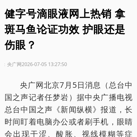
健字号滴眼液网上热销 拿
斑马鱼论证功效 护眼还是
伤眼？
源：央广网
2026-07-05 13:27:50
央广网北京7月5日消息（总台中
国之声记者任梦岩）据中央广播电视
总台中国之声《新闻纵横》报道，长
时间盯着电脑办公或者刷手机，眼睛
会出现干涩、酸胀、视线模糊等症