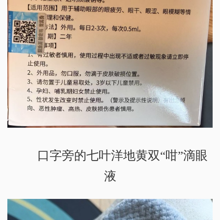
口字旁的七叶洋地黄双“咁”滴眼
液