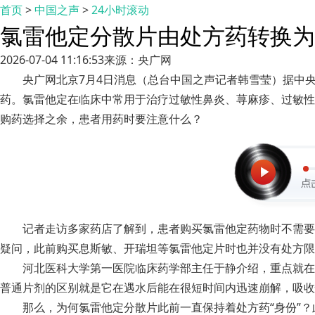
首页
>
中国之声
>
24小时滚动
氯雷他定分散片由处方药转换为
2026-07-04 11:16:53
来源：央广网
央广网北京7月4日消息（总台中国之声记者韩雪莹）据中
药。氯雷他定在临床中常用于治疗过敏性鼻炎、荨麻疹、过敏性
购药选择之余，患者用药时要注意什么？
记者走访多家药店了解到，患者购买氯雷他定药物时不需要
疑问，此前购买息斯敏、开瑞坦等氯雷他定片时也并没有处方限
河北医科大学第一医院临床药学部主任于静介绍，重点就在
普通片剂的区别就是它在遇水后能在很短时间内迅速崩解，吸收
那么，为何氯雷他定分散片此前一直保持着处方药“身份”