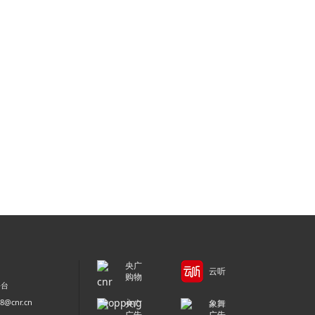
央广
云听
购物
平台
@cnr.cn
央广
象舞
广告
广告