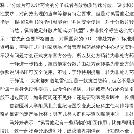
释，“分散片可以让药物的分子或者有效物质迅速分散、吸收和
性要求，对药效出现的速率等都有特定要求。但是对氯雷他定这
指导，根据说明书的指引就能合理并且安全使用。对于分散片转
当然，氯雷他定分散片能成功“转型”，并非换个标签这么
示：“首先药企要严格自查，对照国家的OTC（非处方药）标
资料后，需要正式向国家药品监督管理局药品评价中心提交资料
示没有问题才会正式发布官方公告。所以从处方药转为非处方药
于静进一步指出，氯雷他定分散片由处方药转换为非处方药
参照说明书即可安全使用。不过，于静特别提醒，转为非处方药
于静说：“大家都知道氯雷他定是一款抗过敏药，但它不是
些属于自身免疫性疾病，由慢性的肾病、肝病或者内分泌紊乱引
般不超过两周，如果两周还不见好，还是要到医院看医生，长期
首都医科大学附属北京世纪坛医院变态反应科主任马婷婷提
浆的氯雷他定产品代替；另有几类人群也要遵医嘱使用这一非处
马婷婷表示：“氯雷他定有一些药物的相互作用，比如和酮
慎用，这一药物会分泌进乳汁，建议哺乳期停药。肝功能不全，