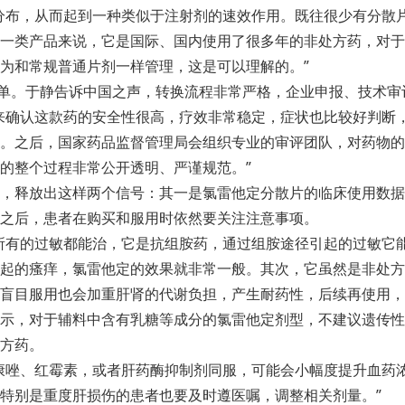
分布，从而起到一种类似于注射剂的速效作用。既往很少有分散
一类产品来说，它是国际、国内使用了很多年的非处方药，对于
为和常规普通片剂一样管理，这是可以理解的。”
简单。于静告诉中国之声，转换流程非常严格，企业申报、技术
准来确认这款药的安全性很高，疗效非常稳定，症状也比较好判断
。之后，国家药品监督管理局会组织专业的审评团队，对药物的
的整个过程非常公开透明、严谨规范。”
，释放出这样两个信号：其一是氯雷他定分散片的临床使用数据
之后，患者在购买和服用时依然要关注注意事项。
所有的过敏都能治，它是抗组胺药，通过组胺途径引起的过敏它
起的瘙痒，氯雷他定的效果就非常一般。其次，它虽然是非处方
盲目服用也会加重肝肾的代谢负担，产生耐药性，后续再使用，
示，对于辅料中含有乳糖等成分的氯雷他定剂型，不建议遗传性
方药。
康唑、红霉素，或者肝药酶抑制剂同服，可能会小幅度提升血药
特别是重度肝损伤的患者也要及时遵医嘱，调整相关剂量。”