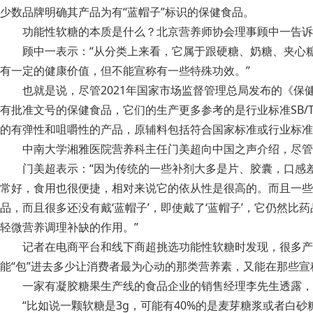
少数品牌明确其产品为有“蓝帽子”标识的保健食品。
功能性软糖的本质是什么？北京营养师协会理事顾中一告
顾中一表示：“从分类上来看，它属于跟硬糖、奶糖、夹心
有一定的健康价值，但不能宣称有一些特殊功效。”
也就是说，尽管2021年国家市场监督管理总局发布的《保
有批准文号的保健食品，它们的生产更多参考的是行业标准SB/T
的有弹性和咀嚼性的产品，原辅料包括符合国家标准或行业标准
中南大学湘雅医院营养科主任门美超向中国之声介绍，尽管
门美超表示：“因为传统的一些补剂大多是片、胶囊，口感
常好，食用也很便捷，相对来说它的依从性是很高的。而且一些
品，而且很多还没有戴‘蓝帽子’，即使戴了‘蓝帽子’，它仍然
轻微营养调理补缺的作用。”
记者在电商平台和线下商超挑选功能性软糖时发现，很多产
能“包”进去多少让消费者最为心动的那类营养素，又能在那些宣
一家有凝胶糖果生产线的食品企业的销售经理李先生透露，
“比如说一颗软糖是3g，可能有40%的是麦芽糖浆或者白砂