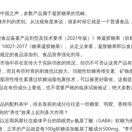
诉中国之声，多数产品属于凝胶糖果的范畴。
糖并列的类别。从法规角度来说，很多时候它就是一个普通食品
健食品备案产品剂型及技术要求（2021年版）》将凝胶糖果（
 10021-2017《糖果凝胶糖果》。从定义来看，凝胶糖果
规定的食品添加剂、食品营养强化剂等。
市场中存在宣传大于实际功效的情况，但仍不可否认这类产品有
差，而且有些对胃的刺激也比较大。功能性软糖将维生素、矿物
脂溶性维生素通过软糖油脂包裹技术，可以被更好吸收。这都是
比药品在有些成分上要低，也不需要严格的临床试验验证，绝大多
品的配料表中，排名靠前的成分往往是一些糖浆、明胶、香精等
称的“养生”效果上起到多大作用？
以近期风靡社交媒体平台的助眠类γ-氨基丁酸（GABA）软糖
糖，正常的产品就是每100g软糖添加氨基丁酸成分500mg。”李