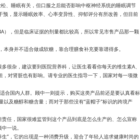
跟放松、睡眠有关，但口服之后能否影响中枢神经系统的睡眠调节
合运动干预，显示睡眠效率、心率变异性、抑郁评分有所改善，但目前
BA），但是临床证据的剂量都比较高，所以常见市售产品那一颗
，本身并不适合做成软糖，靠合理膳食补充要靠谱得多。
很多很杂，建议要到医院营养科，让医生看看你每天的维生素A、
担，对肾脏也有影响。请专业的医生指导一下，国家对每一项微
适合国内人群。顾中一则提示，购买这类产品前还是要认真看标
量以及糖醇和糖含量；而对于那些没有“蓝帽子”标识的跨境产
担责任，国家很难监管到这个产品到底是怎么生产的、怎么宣称
顾中一说。
养生”，它的出现是一种消费升级，迎合了年轻人追求健康时尚的