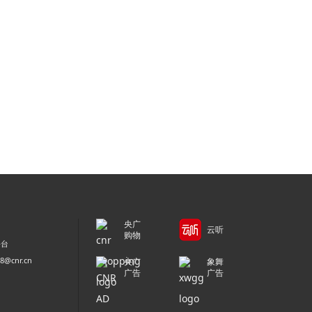
央广
云听
购物
平台
@cnr.cn
央广
象舞
广告
广告