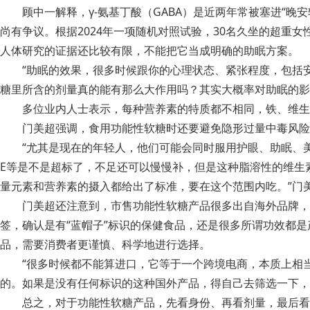
顾中一解释，γ-氨基丁酸（GABA）是近两年常被塞进“
尚有争议。根据2024年一项随机对照试验，30名久坐的超重女
人体研究的证据还比较有限，不能把它当成明确的助眠方案。
“助眠的效果，很多时候跟你的心理状态、紧张程度，包括安
糖里所含的剂量真的能有那么大作用吗？其实大概率对助眠的影
多位业内人士表示，每种营养素的特质都不相同，铁、维生
门美超强调，食用功能性软糖时还要避免隐形过量中毒风险
“尤其是现在的年轻人，他们可能会同时服用护眼、助眠、
E等是不是超标了，不足还可以慢慢补，但是这种脂溶性的维生
量元素和营养素的摄入都给出了标准，要在这个范围内吃。”门
门美超还注意到，市售功能性软糖产品很多出自海外品牌，
签，确认是有“蓝帽子”标识的保健食品，还是很多所谓功效都
品，需要消费者更谨慎、科学地进行选择。
“很多时候都不能算进口，它等于一个跨境电商，本质上相
的。如果是没有任何标识的这种国外产品，得自己去筛选一下，
总之，对于功能性软糖产品，先看身份、再看剂量，最后看