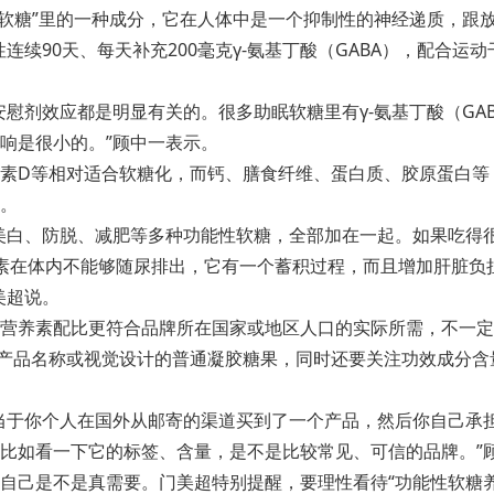
晚安软糖”里的一种成分，它在人体中是一个抑制性的神经递质，
性连续90天、每天补充200毫克γ-氨基丁酸（GABA），配
慰剂效应都是明显有关的。很多助眠软糖里有γ-氨基丁酸（GA
响是很小的。”顾中一表示。
素D等相对适合软糖化，而钙、膳食纤维、蛋白质、胶原蛋白等
。
美白、防脱、减肥等多种功能性软糖，全部加在一起。如果吃得
素在体内不能够随尿排出，它有一个蓄积过程，而且增加肝脏负
美超说。
营养素配比更符合品牌所在国家或地区人口的实际所需，不一定
是产品名称或视觉设计的普通凝胶糖果，同时还要关注功效成分含
当于你个人在国外从邮寄的渠道买到了一个产品，然后你自己承
比如看一下它的标签、含量，是不是比较常见、可信的品牌。”
自己是不是真需要。门美超特别提醒，要理性看待“功能性软糖