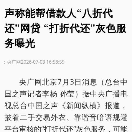
声称能帮借款人“八折代
还”网贷 “打折代还”灰色服
务曝光
源：央广网
2026-07-03 16:58:59
央广网北京7月3日消息（总台中
国之声记者李杨 孙莹）据中央广播电
视总台中国之声《新闻纵横》报道，
披着二手交易外衣、靠谐音暗语规避
平台审核的“打折代还”灰色服务，可能