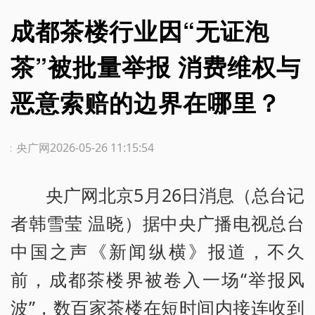
成都茶楼行业因“无证泡
茶”被批量举报 消费维权与
恶意索赔的边界在哪里？
源：央广网
2026-05-26 11:15:54
央广网北京5月26日消息（总台记
者韩雪莹 温晓）据中央广播电视总台
中国之声《新闻纵横》报道，不久
前，成都茶楼界被卷入一场“举报风
波”，数百家茶楼在短时间内接连收到