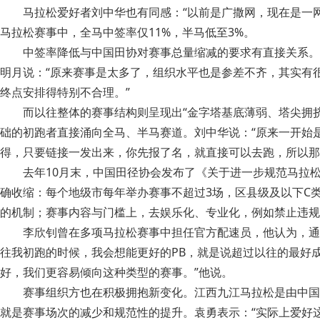
马拉松爱好者刘中华也有同感：“以前是广撒网，现在是一网捞
马拉松赛事中，全马中签率仅11%，半马低至3%。
中签率降低与中国田协对赛事总量缩减的要求有直接关系。
明月说：“原来赛事是太多了，组织水平也是参差不齐，其实有
终点安排得特别不合理。”
而以往整体的赛事结构则呈现出“金字塔基底薄弱、塔尖拥
础的初跑者直接涌向全马、半马赛道。刘中华说：“原来一开始
得，只要链接一发出来，你先报了名，就直接可以去跑，所以那
去年10月末，中国田径协会发布了《关于进一步规范马拉
确收缩：每个地级市每年举办赛事不超过3场，区县级及以下C
的机制；赛事内容与门槛上，去娱乐化、专业化，例如禁止违规
李欣钊曾在多项马拉松赛事中担任官方配速员，他认为，通
往我初跑的时候，我会想能更好的PB，就是说超过以往的最好
好，我们更容易倾向这种类型的赛事。”他说。
赛事组织方也在积极拥抱新变化。江西九江马拉松是由中国田
就是赛事场次的减少和规范性的提升。袁勇表示：“实际上爱好