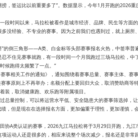
，签运比以前重要多了”。数据显示，今年1月开跑的2026重庆马
一段时间以来，马拉松被看作是城市经济、品牌、民生等方面的
很多没经验、不专业的赛事。因为之前我们也遇到过，就上厕所
挤”的倒三角形——A类、白金标等头部赛事报名火热，中签率普
是忍不住见赛事就跑，有一段时间一个月我跑过三场马拉松，中
时候跑得太频繁了一点。”
松赛事相关工作的通知》，通知围绕着赛事总量、赛事主体、赛
类赛事原则上不再举办；名额分配上要回归大众，取消赞助商等
着装，取消健康跑、欢乐跑等附属项目。
过总量控制，可以将运营水平低、安全隐患大的赛事筛选掉，让
成绩，但是现在在选择报名方面，更加偏重于理性，更加谨慎，
协A类认证的赛事，2026九江马拉松将于3月29日开跑，九
这项运动人还是很多的，相应来说整个场次减少，报名还是非常