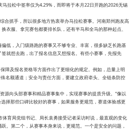
拉松中签率仅为4.29%，而即将于本月22日开跑的2026无锡
综合抓手，所以很多地方热衷举办马拉松赛事。河南郑州跑友高
、换衣服、拿完赛包都要排长队，还有半马和全马的那种起点、
遍偏低，入门级路跑的赛事又不够专业、丰富，很多缺乏长跑基
了签就想去跑，出了报名信息又想报名。有些小赛事，先报先
事保障及报名资格等方面作出了更细化的规定。例如，总量上明
特殊名额通道；安全与责任方面，要建立政府牵头、全链条防控
资源向头部赛事和精品赛事集中，实现赛事的提质升级。“像以
会选择那些口碑比较好的赛事，如果服务更规范，赛道体验感更
江市体育局党组书记、局长袁勇接受记者采访时说，最直观的变化
踊跃。第二个，从赛事本身来说，更规范。一个是安全的问题，