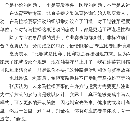
一个是补给的问题，一个是突发事件、医疗的问题，不管是从运
在体育营销专家、北京关键之道体育咨询创始人张庆看来，
动，在马拉松赛事活动的组织举办设立了门槛，对于过往某程度
单位，在对待马拉松这项运动的态度上，都是更趋于严谨理性和
除了专业赛事品质的提升，专业赛事与群众性、非标准项目
合？袁勇认为，分而治之的思路，恰恰能够让“专业比赛回归竞
袁勇表示：“比赛就是比赛，比赛就是要按照规范来。因为
跑亲子跑就没那个规定。现在油菜花马上开了，我在油菜花间搞
可以互相结合的，只是说你不要把这种路跑活动和体育赛事放在
也就是说，剥离后，短距离路跑将不再受制于马拉松严苛的
张庆认为，未来马拉松赛事的主办方与运营方需要更加注重
为生活方式的参与者是数以亿计。实际上，真正能够完成半马以
样式，可以更多的开动脑筋，因地制宜去做事。健康的或者叫高
里，然后十公里，到半马、到全程，你有对应的赛事体系，有一
造它。”他说。