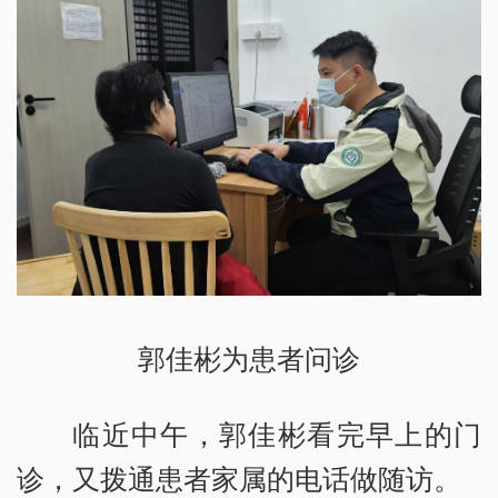
郭佳彬为患者问诊
临近中午，郭佳彬看完早上的门
诊，又拨通患者家属的电话做随访。