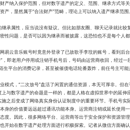
财产纳入保护范围，但对数字遗产的定义、范围、继承方式等关
资产，显然属于“合法财产”范畴，理论上可以纳入遗产继承范
的继承属性，应当说没有疑议。但比如朋友圈、聊天记录就比较
密性问题，是否可以因为继承而被披露，这恐怕也不是每个人都
网易云音乐账号时竟意外登录了已故歌手李玟的账号，看到后台
号”，即老用户停用或注销手机号后，号码由运营商收回，经过一
到陌生平台的消费记录，甚至被催债电话轮番轰炸，前任号主可能
业模式，“二次放号”盘活了闲置的通信资源，本无可厚非。但在手
度上与数字遗产的命题是一样的，都是人格在虚拟世界中的延伸
实施之后变成了网络真实身份认证制度中的重要环节。手机号实
本身的价值要远远超过通讯功能本身。运营商注销或延长使用一
态度。因此，很多网络平台、运营商等出于安全保护和资源管理
也开始在数字遗产处理方面进行积极探索。记者从微信方面确认