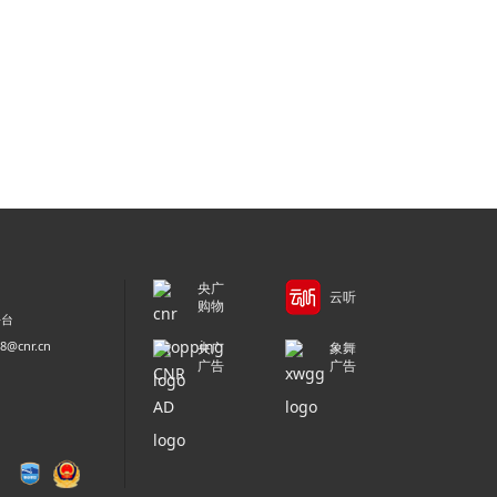
央广
云听
购物
平台
@cnr.cn
央广
象舞
广告
广告