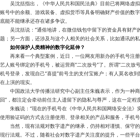
吴沈括指出，《中华人民共和国民法典》目前已将网络虚拟
账号中的余额、游戏装备、虚拟货币等具备明确财产价值的数字
底能不能继承还存在诸多争议。
吴沈括说：“通俗地讲，在微信钱包中留下的资金具有财产
题；另一方面，还涉及与这个人相关的社会关系，比如通讯的私
如何保护人类精神的数字化延伸？
再来看一个典型案例，近日，一位网友用新办的手机号注册
艺人账号绑定的手机号，被运营商“二次放号”了。所谓“二次放
机号登录，发现自己“喜提”前号主的支付宝账户；有人莫名收
在上演的现实。
中国政法大学传播法研究中心副主任朱巍表示，作为一种商
回”，都注定会牵动前任主人遗留下的隐私与尊严，这在一定程
朱巍说：“现在的手机号在《中华人民共和国网络安全法》
使用验证码的方式去注册使用、登录相关的产品和服务，手机号
当然，现有法规对数字遗产的继承，仍持相对谨慎、保守的
现行法规。不过，随着社会对数字遗产关注度的提升，一些平台