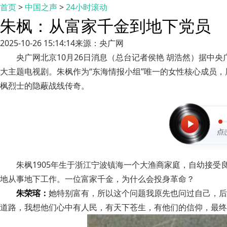
首页
>
中国之声
>
24小时滚动
朱枫：从富家千金到地下党员
2025-10-26 15:14:14
来源：央广网
央广网北京10月26日消息（总台记者侯艳 胡浩然）据
大主题电视剧。朱枫作为“东海情报小组”唯一的女性核心成员
枫烈士的隐蔽战线传奇。
朱枫1905年生于浙江宁波镇海一个大渔商家庭，自幼接受
地从事地下工作。一位富家千金，为什么会投身革命？
朱荣瑢：
她特别富有，所以这个问题我原先也问过自己，后
道路，我想他们心中有人民，有天下苍生，有他们的信仰，最终