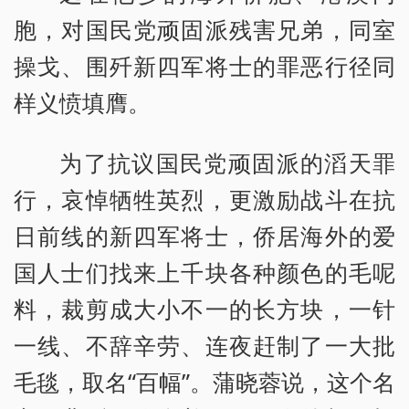
胞，对国民党顽固派残害兄弟，同室
操戈、围歼新四军将士的罪恶行径同
样义愤填膺。
为了抗议国民党顽固派的滔天罪
行，哀悼牺牲英烈，更激励战斗在抗
日前线的新四军将士，侨居海外的爱
国人士们找来上千块各种颜色的毛呢
料，裁剪成大小不一的长方块，一针
一线、不辞辛劳、连夜赶制了一大批
毛毯，取名“百幅”。蒲晓蓉说，这个名