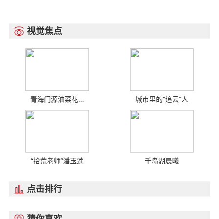
视觉焦点

青海门源油菜花...
城市里的“追云”人
“拾荒老师”潘玉莲
千岛湖晨曦
点击排行

猜你喜欢