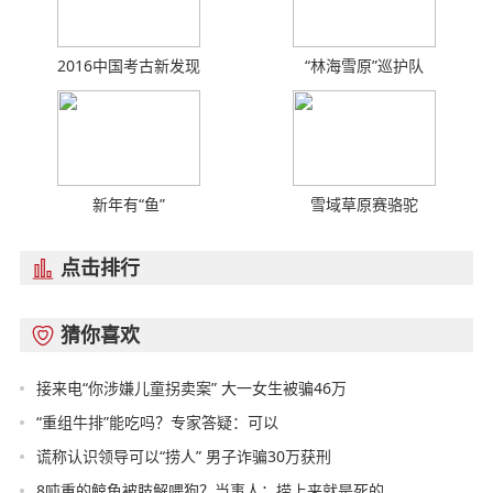
2016中国考古新发现
“林海雪原”巡护队
新年有“鱼”
雪域草原赛骆驼
点击排行

猜你喜欢

接来电“你涉嫌儿童拐卖案” 大一女生被骗46万
“重组牛排”能吃吗？专家答疑：可以
谎称认识领导可以“捞人” 男子诈骗30万获刑
8吨重的鲸鱼被肢解喂狗？当事人：捞上来就是死的