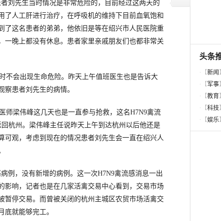
患者刘先生当时情况是非常危险的，目前经过这两天的
用了人工肝进行治疗，在呼吸机的维持下目前血氧饱和
到了这名患者的弟弟，他依旧是等在绍兴市人民医院重
，一晚上都没有休息。患者家里亲戚朋友们也都非常关
时不会出现生命危险。昨天上午值班医生也是告诉大
观察患者刘先生的病情。
师梁伟峰这几天也是一直参与抢救，这名H7N9禽流
返回杭州。梁伟峰主任说昨天上午到达杭州以后他还是
算可观，考虑到现在的情况患者刘先生会一直在绍兴人
。
病例，没有新增的病例。这一次H7N9禽流感消息一出
的影响，记者也是在几家活禽交易中心看到，交易市场
被暂停交易。而曾被关闭的杭州主城区农贸市场活禽交
月底就能够完工。