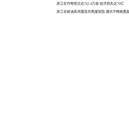
·
浙江农作物受灾达743.4万亩 经济损失近70亿
·
浙江余姚油库泄露官兵救援受阻 通讯不畅致重