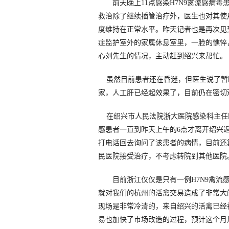
前天晚上11点感染H7N9禽流感病毒
救治除了继续插管治疗外，医生也对其使
度维持在正常水平。昨天记者也是再次见
症监护室外的家属休息室里，一脸的憔悴
心刘先生的情况，主动赶到绍兴来帮忙。
虽然目前患者还在昏迷，但医生说了暂
家，人工肝已经起效果了，目前仍在密切
在绍兴市人民法院浙大医院感染科主任医
感患者一直到昨天上午的6点才离开绍兴
打电话回去询问了该患者的病情，目前还
民医院接受治疗，不考虑转院到其他医院
目前浙江仅仅是只有一例H7N9禽流感
就对我们的杭州的活禽交易造成了非常大
现场是非常冷清的，来自绍兴的活禽已经
易也加快了市场改造的过程，预计这个月