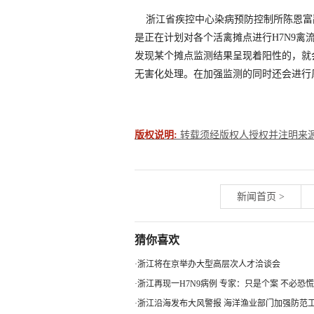
浙江省疾控中心染病预防控制所陈恩富
是正在计划对各个活禽摊点进行H7N9
发现某个摊点监测结果呈现着阳性的，就
无害化处理。在加强监测的同时还会进行
版权说明:
转载须经版权人授权并注明来源。联系
新闻首页
>
猜你喜欢
·
浙江将在京举办大型高层次人才洽谈会
·
浙江再现一H7N9病例 专家：只是个案 不必恐慌
·
浙江沿海发布大风警报 海洋渔业部门加强防范