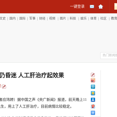
一键登录
文史
|
国内
|
国际
|
军事
|
财经
|
视频
|
图片
|
科技
|
娱乐
|
体育
|
社区
|
教
者仍昏迷 人工肝治疗起效果
论
者应玮婷）据中国之声《央广新闻》报道，前天晚上11
先生，用上了人工肝治疗，目前病情比较稳定。