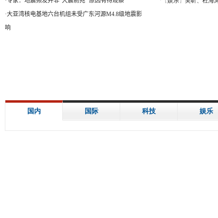
·
专家：地震频发并非“大震前兆” 原因有待观察
·
大亚湾核电基地六台机组未受广东河源M4.8级地震影
响