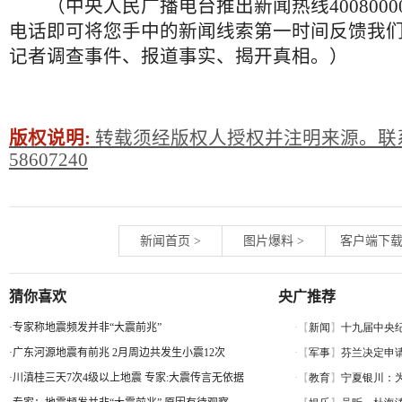
（中央人民广播电台推出新闻热线4008000
电话即可将您手中的新闻线索第一时间反馈我
记者调查事件、报道事实、揭开真相。）
版权说明:
转载须经版权人授权并注明来源。联系
58607240
新闻首页
>
图片爆料
>
客户端下
猜你喜欢
央广推荐
·
专家称地震频发并非“大震前兆”
·
广东河源地震有前兆 2月周边共发生小震12次
·
川滇桂三天7次4级以上地震 专家:大震传言无依据