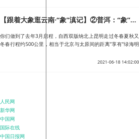
【跟着大象逛云南·“象”滇记】②普洱：“象”见恨晚的地方
你们做到了去年3月启程，自西双版纳北上昆明走过冬春夏秋又
冬春行程约500公里，相当于北京与太原间的距离“享有“绿海明
珠”“天然氧吧”的美誉另一方面为了照顾好这些大块头普洱市专
门修建了“大象食堂”
2021-06-18 14:02:00
人民网
新华网
中国网
国际在线
中国日报网