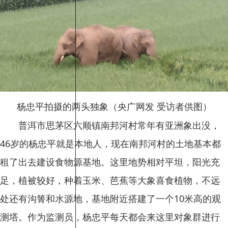
杨忠平拍摄的两头独象（央广网发 受访者供图）
普洱市思茅区六顺镇南邦河村常年有亚洲象出没，
46岁的杨忠平就是本地人，现在南邦河村的土地基本都
租了出去建设食物源基地。这里地势相对平坦，阳光充
足，植被较好，种着玉米、芭蕉等大象喜食植物，不远
处还有沟箐和水源地，基地附近搭建了一个10米高的观
测塔。作为监测员，杨忠平每天都会来这里对象群进行