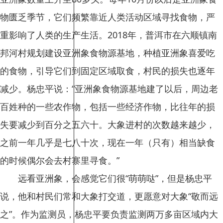
物匮乏季节，它们频繁靠近人类活动区域寻找食物，严
重影响了人类的生产生活。2018年，普洱市在六顺镇南
邦河村规划建设亚洲象食物源基地，种植亚洲象喜爱吃
的食物，引导它们到固定区域取食，村民的损失也逐年
减少。杨忠平说：“亚洲象食物源基地建了以后，周边老
百姓种的一些农作物，包括一些经济作物，比往年的损
失要减少到百分之五六十。大象进村的次数越来越少，
之前一年几乎是七八十次，现在一年（只有）相当缺食
的时候偶尔会去村寨里寻食。”
远看亚洲象，会感觉它们很“萌萌哒”，但是杨忠平
说，他和村民们常和大象打交道，更愿意对大象“敬而远
之”。作为监测员，杨忠平要负责监测两万多亩区域内大