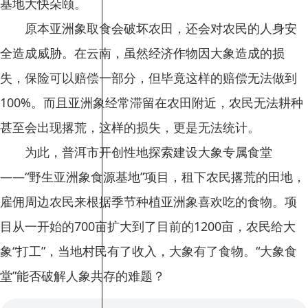
基地大快朵颐。
原本亚洲象取食会破坏农田，还会对农民的人身安
全造成威胁。在云南，虽然经济作物因大象造成的损
失，保险可以赔偿一部分，但毕竟这样的赔偿无法做到
100%。而且亚洲象经常滞留在农田附近，农民无法耕种
甚至会出现撂荒，这样的损失，更是无法统计。
为此，普洱市开创性地探索建设大象专属食堂
——“野生亚洲象食源基地”项目，租下农民撂荒的田地，
雇佣周边农民来根据季节种植亚洲象喜欢吃的食物。项
目从一开始的700亩扩大到了目前的1200亩，农民给大
象“打工”，当地村民有了收入，大象有了食物。“大象食
堂”能否破解人象共存的难题？