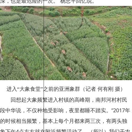
深，也是最危险的一次。”杨忠平回忆说。
进入“大象食堂”之前的亚洲象群（记者 何有刚 摄）
回想起大象频繁进入村镇的高峰期，南邦河村村民
段中华说，不仅种地受影响，夜里都睡不踏实。“2017年
的时候相当频繁，基本上每个月都来两三次，有两头独
象下午4点左右就在附近频繁活动了，（所以）我们干农