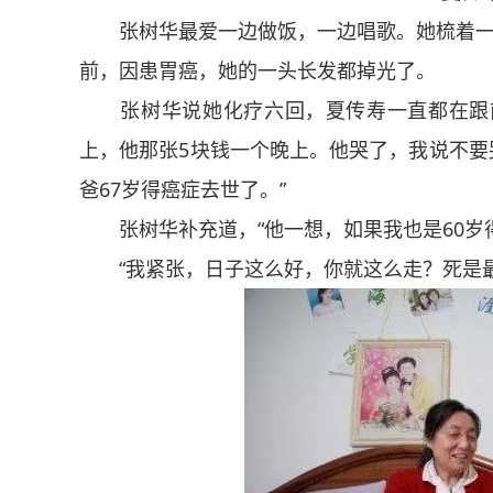
张树华最爱一边做饭，一边唱歌。她梳着一
前，因患胃癌，她的一头长发都掉光了。
张树华说她化疗六回，夏传寿一直都在跟前，
上，他那张5块钱一个晚上。他哭了，我说不要哭
爸67岁得癌症去世了。”
张树华补充道，“他一想，如果我也是60岁得
“我紧张，日子这么好，你就这么走？死是最