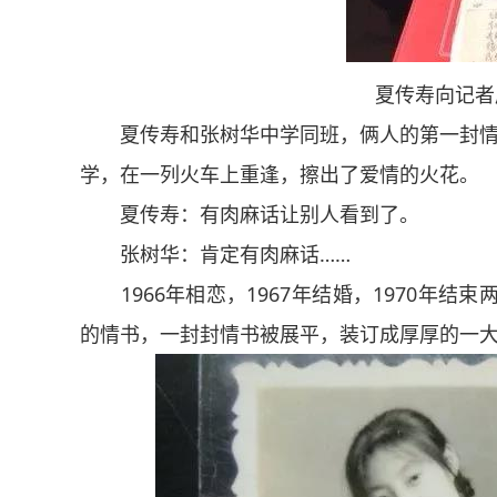
夏传寿向记者展
夏传寿和张树华中学同班，俩人的第一封情书
学，在一列火车上重逢，擦出了爱情的火
夏传寿：有肉麻话让别人看到了。
张树华：肯定有肉麻话……
1966年相恋，1967年结婚，1970年结
的情书，一封封情书被展平，装订成厚厚的一