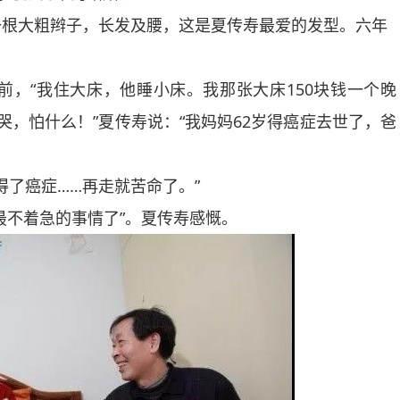
根大粗辫子，长发及腰，这是夏传寿最爱的发型。六年
“我住大床，他睡小床。我那张大床150块钱一个晚
，怕什么！”夏传寿说：“我妈妈62岁得癌症去世了，爸
了癌症……再走就苦命了。”
不着急的事情了”。夏传寿感慨。