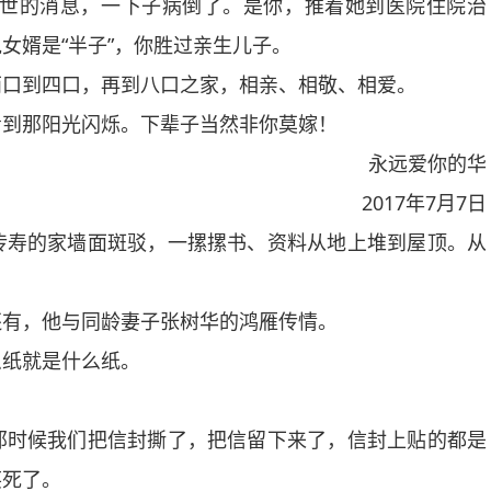
世的消息，一下子病倒了。是你，推着她到医院住院治
女婿是“半子”，你胜过亲生儿子。
口到四口，再到八口之家，相亲、相敬、相爱。
到那阳光闪烁。下辈子当然非你莫嫁！
永远爱你的华
2017年7月7日
寿的家墙面斑驳，一摞摞书、资料从地上堆到屋顶。从
还有，他与同龄妻子张树华的鸿雁传情。
纸就是什么纸。
时候我们把信封撕了，把信留下来了，信封上贴的都是
笑死了。