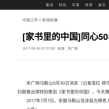
要闻
财经
军事
体育
娱乐
中国之声
>
新闻纵横
[家书里的中国]同心5
2017-09-30 07:57:00
来源：央广网
央广网马鞍山9月30日消息（记者栾红 杨
妇联推出得特别策划《家书里的中国》，今天推
2017年7月7日，安徽马鞍山当涂县古稀老