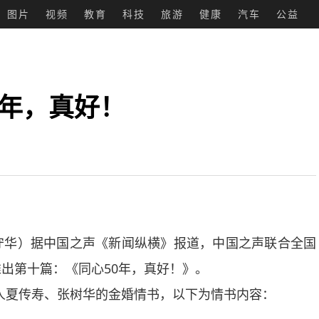
图片
视频
教育
科技
旅游
健康
汽车
公益
0年，真好！
守华）据中国之声《新闻纵横》报道，中国之声联合全国
出第十篇：《同心50年，真好！》。
人夏传寿、张树华的金婚情书，以下为情书内容：