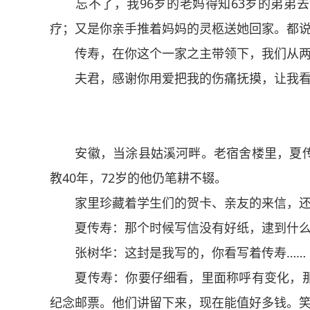
忘不了，我96岁的老妈得知63岁的弟弟去
疗；又是你亲手推着妈妈的灵柩送她回家。都说
传寿，在你这个一家之主带领下，我们从两
夫君，感谢你用爱把我的伤痛抚摸，让我看
安徽，当涂县姑溪河畔。老宿舍楼里，夏传
教40年，72岁的他仍笔耕不辍。
家里珍藏着学生们的贺卡、亲友的来信，
夏传寿：那个时候写信没有好纸，逮到什么
张树华：这封是我写的，你看写着传寿……
夏传寿：你要仔细看，里面称呼有变化，那
纪念邮票。他们讲留下来，现在能值好多钱。