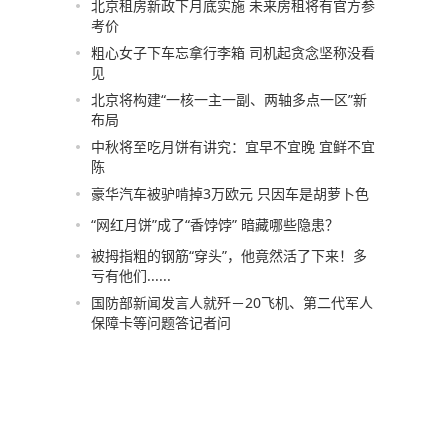
北京租房新政下月底实施 未来房租将有官方参
考价
粗心女子下车忘拿行李箱 司机起贪念坚称没看
见
北京将构建“一核一主一副、两轴多点一区”新
布局
中秋将至吃月饼有讲究：宜早不宜晚 宜鲜不宜
陈
豪华汽车被驴啃掉3万欧元 只因车是胡萝卜色
“网红月饼”成了“香饽饽” 暗藏哪些隐患？
被拇指粗的钢筋“穿头”，他竟然活了下来！多
亏有他们......
国防部新闻发言人就歼－20飞机、第二代军人
保障卡等问题答记者问