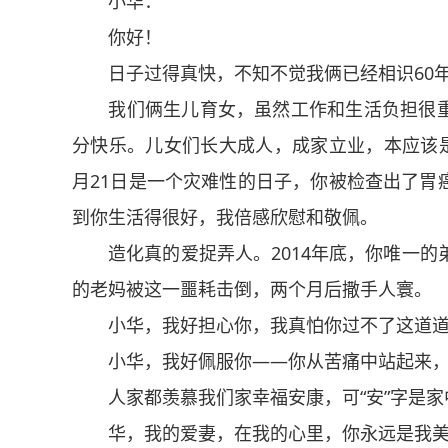
小华：
你好！
日子过得真快，不知不觉我俩已经相识60年
我们俩生儿育女，虽然工作和生活负担很重
分快乐。儿女们长大成人，成家立业，本应该是
月21日是一个灾难性的日子，你被检查出了胃
到你生活得很好，我倍感欣慰和敬佩。
造化真的爱捉弄人。2014年底，你唯一的弟
的老妈被这一噩耗击倒，两个月后撒手人寰。
小华，我好担心你，我真怕你过不了这道道
小华，我好佩服你――你从苦痛中站起来，
人家都羡慕我们家幸福安康，可“安”字是家
华，我的爱妻，在我的心里，你永远是我美