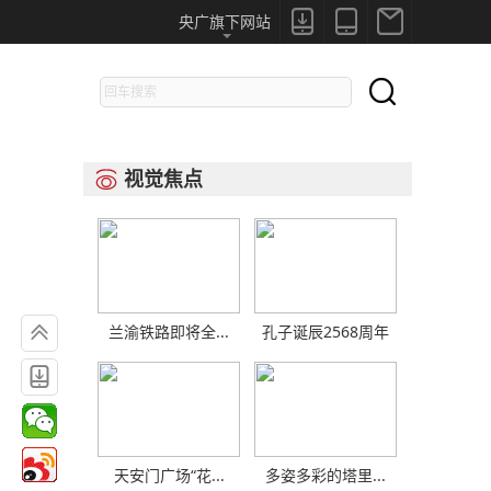



央广旗下网站

视觉焦点


兰渝铁路即将全...
孔子诞辰2568周年

天安门广场“花...
多姿多彩的塔里...