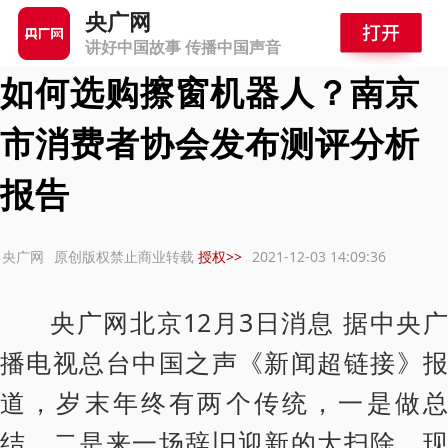
首页
>
中国之声
>
新闻超链接
央广网
讲好中国故事 传播中国声音
如何选购擦窗机器人？南京
市消费者协会发布测评分析
报告
：央广网
原创版权禁止商业转载
授权>>
2021-12-03 14:09:36
央广网北京12月3日消息 据中央广
播电视总台中国之声《新闻超链接》报
道，岁末年终有两个传统，一是做总
结，二是来一场辞旧迎新的大扫除。现