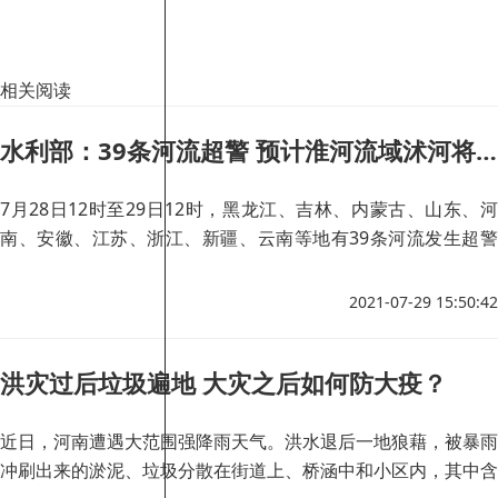
相关阅读
水利部：39条河流超警 预计淮河流域沭河将发生编号洪水
7月28日12时至29日12时，黑龙江、吉林、内蒙古、山东、河
南、安徽、江苏、浙江、新疆、云南等地有39条河流发生超警
以上洪水，最大超警幅度0.01—2.40米，其中河南卫河上游支流
共产主义渠，山东中运河，浙江甬江支流姚江、曹娥江支流萧绍
2021-07-29 15:50:42
平原等6条河流发生超保洪水，最大超保幅度0.11—0.53米，共
产主义渠、中运河等2条河流超历史。
洪灾过后垃圾遍地 大灾之后如何防大疫？
近日，河南遭遇大范围强降雨天气。洪水退后一地狼藉，被暴雨
冲刷出来的淤泥、垃圾分散在街道上、桥涵中和小区内，其中含