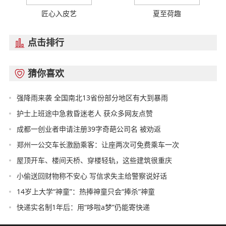
匠心入皮艺
夏至荷趣
点击排行

猜你喜欢

强降雨来袭 全国南北13省份部分地区有大到暴雨
护士上班途中急救昏迷老人 获众多网友点赞
成都一创业者申请注册39字奇葩公司名 被劝返
郑州一公交车长激励乘客：让座两次可免费乘车一次
屋顶开车、楼间天桥、穿楼轻轨，这些建筑很重庆
小偷送回财物称不安心 写信求失主给警察说好话
14岁上大学“神童”：热捧神童只会“捧杀”神童
快递实名制1年后：用“哆啦a梦”仍能寄快递