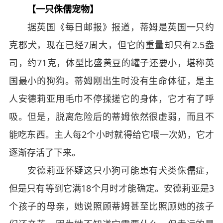
【一只侏儒宠物】
据英国《每日邮报》报道，蒂姆是英国一只约
克郡犬，现在已经7周大，但它的重量却只有2.5盎
司，约71克，体型比盛黄豆的罐子还要小，堪称英
国最小的狗狗。蒂姆刚出生时没有生命体征，是主
人安德莉亚用毛巾不停揉搓它的身体，它才有了呼
吸。但是，脱离危险后的蒂姆依然很虚弱，而且不
能吃东西。主人每2个小时就得给它喂一次奶，它才
逐渐存活了下来。
安德莉亚怀疑这只小狗可能患有犬类侏儒症，
但是只有等到它满18个月时才能确定。安德莉亚是3
个孩子的母亲，她说照顾蒂姆甚至比照顾她的孩子