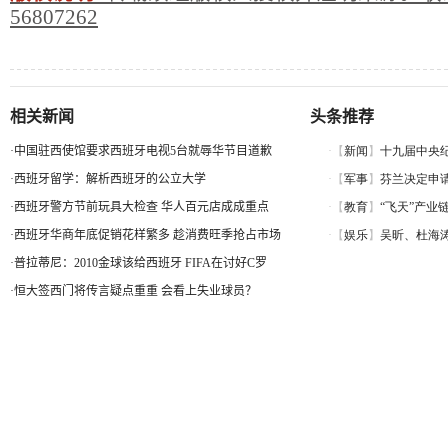
56807262
相关新闻
头条推荐
·
中国驻西使馆要求西班牙电视5台就辱华节目道歉
·
西班牙留学：解析西班牙的公立大学
·
西班牙警方节前玩具大检查 华人百元店成成重点
·
西班牙华商年底促销花样繁多 趁消费旺季抢占市场
·
普拉蒂尼：2010金球该给西班牙 FIFA在讨好C罗
·
恒大签西门将传言疑点重重 会看上失业球员？