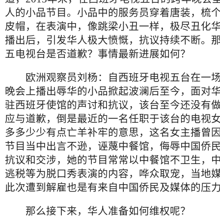
人的小品节目。小品中的服务员穿着唐装，梳
皮帽，在表演中，像跳梁小丑一样，极尽丑化
播出后，引发华人极大愤慨，抗议持续不断。
五电视台是否道歉？事情最新进展如何？
欧洲观察员刘杨：自西班牙电视五台在一场
晚会上播出辱华的小品掀起波澜后至今，面对
驻西班牙使馆的声讨和抗议，该台至今还没有
应与道歉，倒是最近的一名任职于该台的电视
多多少少有点亡羊补牢的意思，这名女主播曾
节目当中出言不逊，诬蔑中餐馆，侮辱中国侨
抗议和交涉，她的节目常常以中餐馆不卫生，
逃税等为脱口秀表演的内容，哗众取宠，当地
此次遭到解雇也是有来自中国侨民及媒体的压
那么接下来，华人准备如何维权呢？