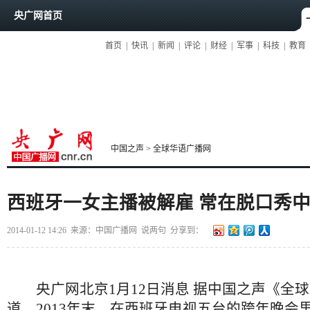
央广网首页
首页
|
快讯
|
新闻
|
评论
|
财经
|
军事
|
科技
|
教育
中国之声
>
全球华语广播网
西班牙一女主播被解雇 常在脱口秀
2014-01-12 14:26
来源：中国广播网
说两句
分享到：
央广网北京1月12日消息 据中国之声《全球
道，2013年末，在西班牙电视五台的跨年晚会