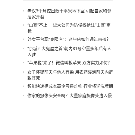
老汉3个月挖出数十平米地下室 引起自家和邻
居家开裂
“山寨”不止 一些大公司为防侵权抢注“山寨”商
标
外卖平台现“克隆店”：这些店如何通过审核？
“京城四大鬼屋之首”朝内81号空置多年后有人
入驻
“苹果税”来了！微信叫板苹果 双方实力如何？
女子怀疑前夫与他人有染 用农药浸泡前夫内裤
致其死
智能快递柜成本高企亏损难抑 行业将迎洗牌期
你家的摄像头安全吗？大量家庭摄像头遭入侵