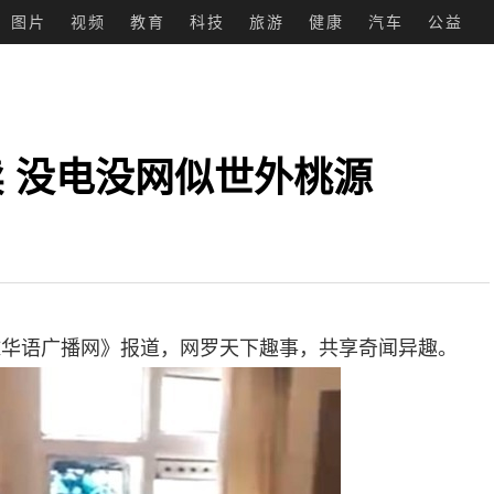
图片
视频
教育
科技
旅游
健康
汽车
公益
卖 没电没网似世外桃源
球华语广播网》报道，网罗天下趣事，共享奇闻异趣。