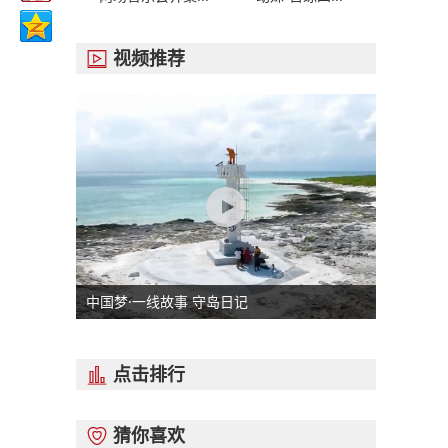
视频推荐

中国梦·一线故事 守岛日记
点击排行

猜你喜欢
