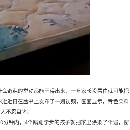
么奇葩的举动都能干得出来，一旦家长没看住就可能把
尔逊近日在脸书上发布了一则视频，画面显示，青色染料
令人不忍目睹。
分钟内，4个蹒跚学步的孩子就把家里涂染了个遍，窗