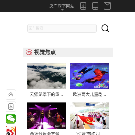



央广旗下网站

视觉焦点


云雾笼罩下的重...
欧洲两大儿童剧...

两场音乐会齐聚...
“动妹”苦练四...