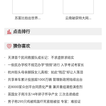
苏富比拍出世界...
云南破获特大网...
点击排行

猜你喜欢

天津首个民间救援队成长记：不求虚胖求结实
一些民办学校不规范办学“悄悄”进行 入学考试考家长
杭州街头母亲脚踩女儿真相：如此“残忍”却让人落泪
共享单车累计投放超1000万辆 管理新政将陆续出台
近8000家众创平台同质化严重 兼并重组潮愈演愈烈
英国女子用冷冻14年卵子怀孕产女 三次击退癌症
男子称295只鸡被鸣笛吓死索赔被驳 专家：难验证