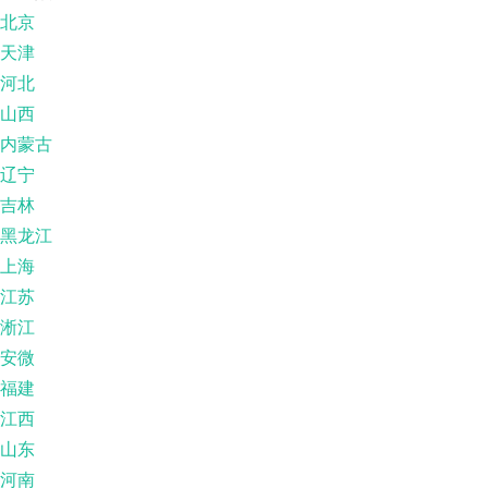
北京
天津
河北
山西
内蒙古
辽宁
吉林
黑龙江
上海
江苏
淅江
安微
福建
江西
山东
河南