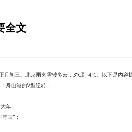
摘要全文
月初三。北京雨夹雪转多云，3℃到-4℃。以下是内容
：舟山港的V型逆转；
大年；
年味”；