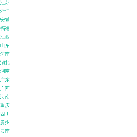
江苏
淅江
安微
福建
江西
山东
河南
湖北
湖南
广东
广西
海南
重庆
四川
贵州
云南