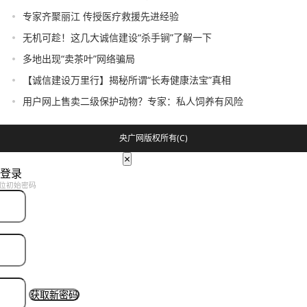
专家齐聚丽江 传授医疗救援先进经验
无机可趁！这几大诚信建设“杀手锏”了解一下
多地出现“卖茶叶”网络骗局
【诚信建设万里行】揭秘所谓“长寿健康法宝”真相
用户网上售卖二级保护动物？专家：私人饲养有风险
央广网版权所有(C)
×
登录
位初始密码
获取新密码