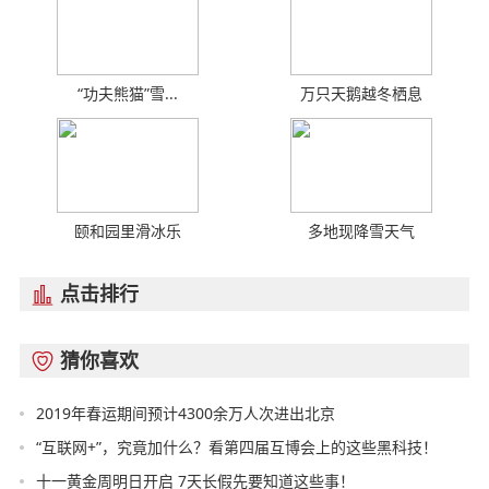
“功夫熊猫”雪...
万只天鹅越冬栖息
颐和园里滑冰乐
多地现降雪天气
点击排行

猜你喜欢

2019年春运期间预计4300余万人次进出北京
“互联网+”，究竟加什么？看第四届互博会上的这些黑科技！
十一黄金周明日开启 7天长假先要知道这些事！