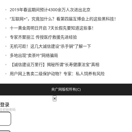
2019年春运期间预计4300余万人次进出北京
“互联网+”，究竟加什么？看第四届互博会上的这些黑科技！
十一黄金周明日开启 7天长假先要知道这些事！
专家齐聚丽江 传授医疗救援先进经验
无机可趁！这几大诚信建设“杀手锏”了解一下
多地出现“卖茶叶”网络骗局
【诚信建设万里行】揭秘所谓“长寿健康法宝”真相
用户网上售卖二级保护动物？专家：私人饲养有风险
央广网版权所有(C)
×
登录
位初始密码