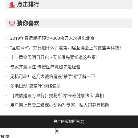
点击排行

猜你喜欢

2019年春运期间预计4300余万人次进出北京
“互联网+”，究竟加什么？看第四届互博会上的这些黑科技！
十一黄金周明日开启 7天长假先要知道这些事！
专家齐聚丽江 传授医疗救援先进经验
无机可趁！这几大诚信建设“杀手锏”了解一下
多地出现“卖茶叶”网络骗局
【诚信建设万里行】揭秘所谓“长寿健康法宝”真相
用户网上售卖二级保护动物？专家：私人饲养有风险
央广网版权所有(C)
×
登录