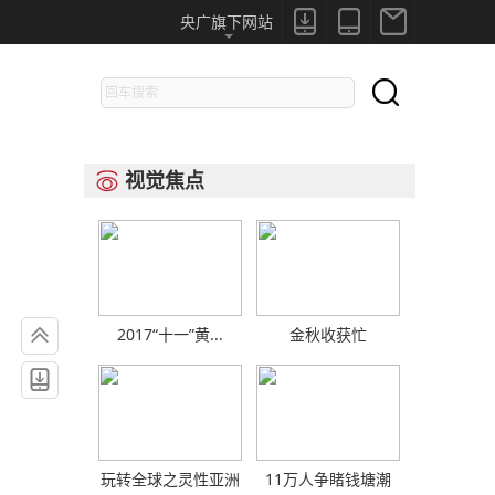



央广旗下网站

视觉焦点


2017“十一”黄...
金秋收获忙

玩转全球之灵性亚洲
11万人争睹钱塘潮