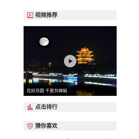
视频推荐

花好月圆 千里共婵娟
点击排行

猜你喜欢
