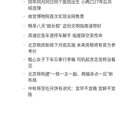
同年同月同日同个医院出生 小两口27年后共
结连理
故宫博物院首次实现全网售票
畅享八天“超长假” 这份文明指南请带好
高速应急车道停车解手 临崖踩空丢性命
北京租房新政下月底实施 未来房租将有官方参
考价
粗心女子下车忘拿行李箱 司机起贪念坚称没看
见
北京将构建“一核一主一副、两轴多点一区”新
布局
中秋将至吃月饼有讲究：宜早不宜晚 宜鲜不宜
陈